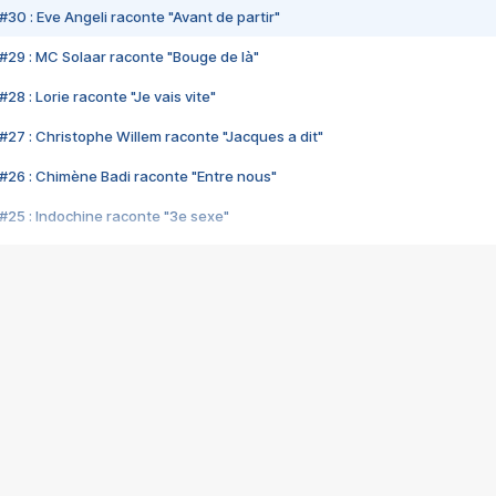
#30 : Eve Angeli raconte "Avant de partir"
#29 : MC Solaar raconte "Bouge de là"
28 : Lorie raconte "Je vais vite"
#27 : Christophe Willem raconte "Jacques a dit"
#26 : Chimène Badi raconte "Entre nous"
#25 : Indochine raconte "3e sexe"
#24 : Zaho raconte "C'est chelou"
#23 : Patrick Bruel raconte "Au café des délices"
#22 : Kyo raconte "Le chemin"
#21 : Nolwenn Leroy raconte "Cassé"
#20 : Patrick Hernandez raconte "Born to be alive"
#19 : Lorie raconte "Près de moi"
#18 : Michael Jones raconte "A nos actes manqués" (avec Jean-Jacque