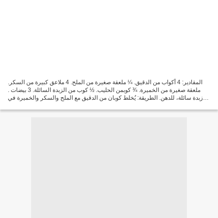
المقادير: 4 أكواب من الدقيق. ¼ ملعقة صغيرة من الملح. 4 ملاعق كبيرة من السكر.
ملعقة صغيرة من الخميرة. ¾ كوبمن الحليب. ½ كوب من الزبدة السائلة. 3 بيضات .
زبدة سائلة، للدهن. الطريقة: يُخلط كوبان من الدقيق مع الملح والسكر والخميرة في
العجان الكهربائي، على...