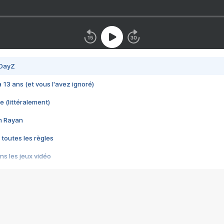
 DayZ
 a 13 ans (et vous l'avez ignoré)
e (littéralement)
im Rayan
 toutes les règles
s les jeux vidéo
us choquant de Rockstar ? - Le scandale BULLY
e plus moche de Steam
du RÊVE tourne au CAUCHEMAR