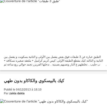
الطبق عبارة عن 3 طبقات فوق بعض يفصل بين الأولى و التانية بسكويت و يفصل بين
الثانية و الثالثه كيك مقطع الطبقة الأولى: كيس كريم كراميل + ملعقه صغيره نسكافه +
كوب حليب .. نخلطهم ع النار ونصبهم بصينيه .. ندخلها الفريزر تجمد حوالي ربع ساعه ثم
نخرجها و نضع...
كيك بالبيسكوي والكاكاو بدون طهي
Publié le 04/12/2013 à 18:10
Par
zakia dakia