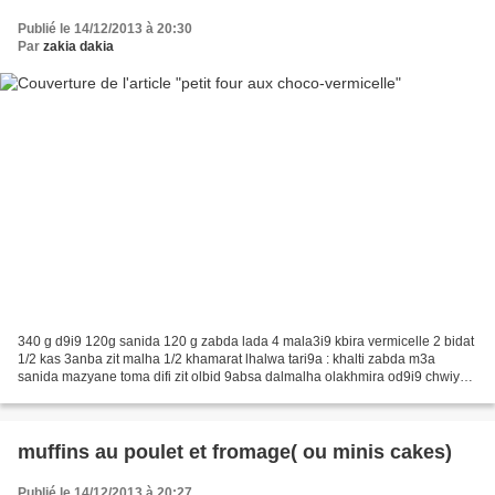
Publié le 14/12/2013 à 20:30
Par
zakia dakia
340 g d9i9 120g sanida 120 g zabda lada 4 mala3i9 kbira vermicelle 2 bidat
1/2 kas 3anba zit malha 1/2 khamarat lhalwa tari9a : khalti zabda m3a
sanida mazyane toma difi zit olbid 9absa dalmalha olakhmira od9i9 chwiya
bachwiya hta thaslo 3la l3ajin dalghriba...
muffins au poulet et fromage( ou minis cakes)
Publié le 14/12/2013 à 20:27