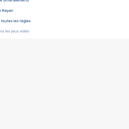
e (littéralement)
im Rayan
 toutes les règles
s les jeux vidéo
us choquant de Rockstar ? - Le scandale BULLY
e plus moche de Steam
du RÊVE tourne au CAUCHEMAR
pendant 8 heures
it… à tort
umiliés par un jeu vidéo
ire - Final Fantasy 8
ti un empire - Age of Empires
story DOFUS