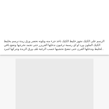
الرسم على الكيك نجهز خليط الكيك ناخذ جزء منه ونلونه نحضر ورق زيدة نرسم بخليط
الكيك الملون ورد او اي رسمة ترغبون ندخلها الفريزر حتى تجمد نخرجها ونضع باقي
الخليط وندخلها الفرن حتى تنضج نحشيها حسب الرغبة نلف ورق الزبدة ونتركها لتبرد
بالثلاجة