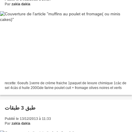
Par
zakia dakia
recette: 6oeufs 1verre de crème fraiche 1paquet de levure chimique 1càc de
sel 4càs d huile 200Gde farine poulet cuit + fromage olives noires et verts
طبق 3 طبقات
Publié le 13/12/2013 à 11:33
Par
zakia dakia