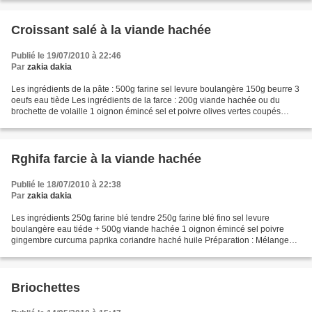
Croissant salé à la viande hachée
Publié le 19/07/2010 à 22:46
Par
zakia dakia
Les ingrédients de la pâte : 500g farine sel levure boulangère 150g beurre 3
oeufs eau tiède Les ingrédients de la farce : 200g viande hachée ou du
brochette de volaille 1 oignon émincé sel et poivre olives vertes coupés
(environ 2dh) huile jaune d'oeuf...
Rghifa farcie à la viande hachée
Publié le 18/07/2010 à 22:38
Par
zakia dakia
Les ingrédients 250g farine blé tendre 250g farine blé fino sel levure
boulangère eau tiéde + 500g viande hachée 1 oignon émincé sel poivre
gingembre curcuma paprika coriandre haché huile Préparation : Mélangez
les ingrédients de la pâte et travaillez...
Briochettes