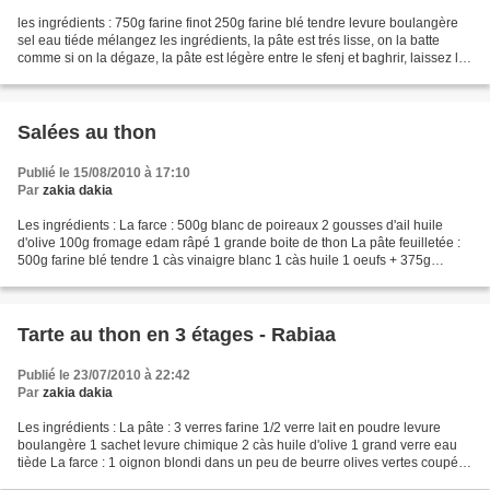
les ingrédients : 750g farine finot 250g farine blé tendre levure boulangère
sel eau tiéde mélangez les ingrédients, la pâte est trés lisse, on la batte
comme si on la dégaze, la pâte est légère entre le sfenj et baghrir, laissez la
doubler de volume...
Salées au thon
Publié le 15/08/2010 à 17:10
Par
zakia dakia
Les ingrédients : La farce : 500g blanc de poireaux 2 gousses d'ail huile
d'olive 100g fromage edam râpé 1 grande boite de thon La pâte feuilletée :
500g farine blé tendre 1 càs vinaigre blanc 1 càs huile 1 oeufs + 375g
beurre La préparation Mélangez...
Tarte au thon en 3 étages - Rabiaa
Publié le 23/07/2010 à 22:42
Par
zakia dakia
Les ingrédients : La pâte : 3 verres farine 1/2 verre lait en poudre levure
boulangère 1 sachet levure chimique 2 càs huile d'olive 1 grand verre eau
tiède La farce : 1 oignon blondi dans un peu de beurre olives vertes coupés
1 à 2 conserves de thon mayonnaise...