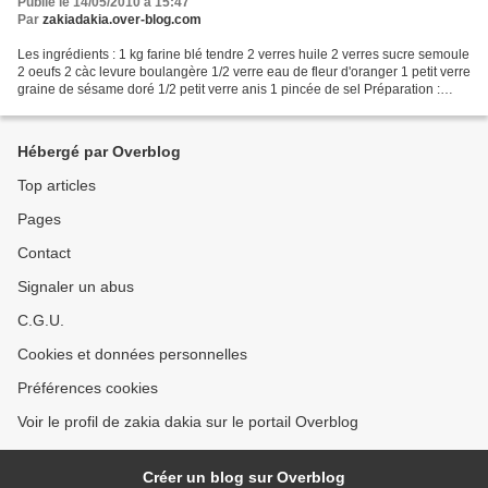
Publié le 14/05/2010 à 15:47
Par
zakiadakia.over-blog.com
Les ingrédients : 1 kg farine blé tendre 2 verres huile 2 verres sucre semoule
2 oeufs 2 càc levure boulangère 1/2 verre eau de fleur d'oranger 1 petit verre
graine de sésame doré 1/2 petit verre anis 1 pincée de sel Préparation :
Mélangez les ingrédients,...
Hébergé par Overblog
Top articles
Pages
Contact
Signaler un abus
C.G.U.
Cookies et données personnelles
Préférences cookies
Voir le profil de zakia dakia sur le portail Overblog
Créer un blog sur Overblog