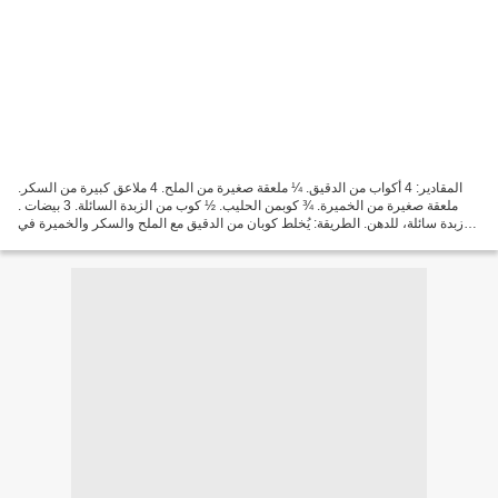
المقادير: 4 أكواب من الدقيق. ¼ ملعقة صغيرة من الملح. 4 ملاعق كبيرة من السكر.
ملعقة صغيرة من الخميرة. ¾ كوبمن الحليب. ½ كوب من الزبدة السائلة. 3 بيضات .
زبدة سائلة، للدهن. الطريقة: يُخلط كوبان من الدقيق مع الملح والسكر والخميرة في
العجان الكهربائي، على...