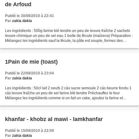
de Arfoud
Publié le 30/08/2010 à 22:41
Par
zakia dakia
Les ingrédients : 500g farine blé tendre un peu de levure fraîche 2 sachets
levure chimique un peu de sel eau 1 boite de fécule (maïzena) Préparation :
Mélangez les ingrédients sauf la fécule, la pâte est souple, formez des
boules Saupoudrez le lieu du...
1Pain de mie (toast)
Publié le 22/08/2010 à 23:04
Par
zakia dakia
Les ingrédients : 50cl lait 2 oeufs 2 càs sucre semoule 2 càs beurre fondu 1
càs levure fraîche un peu de sel farine blé tendre Préchauffez le four
Mélangez les ingrédients comme si on fait un cake, ajoutez la farine et
mélangez pour avoir un mélange...
khanfar - khobz al mawi - lamkhanfar
Publié le 15/08/2010 à 22:09
Par
zakia dakia